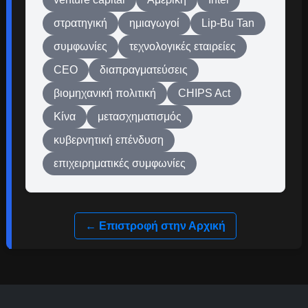
στρατηγική
ημιαγωγοί
Lip-Bu Tan
συμφωνίες
τεχνολογικές εταιρείες
CEO
διαπραγματεύσεις
βιομηχανική πολιτική
CHIPS Act
Κίνα
μετασχηματισμός
κυβερνητική επένδυση
επιχειρηματικές συμφωνίες
← Επιστροφή στην Αρχική