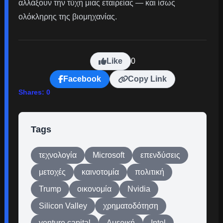
αλλάξουν την τύχη μιας εταιρείας — και ίσως
ολόκληρης της βιομηχανίας.
Like
0
Facebook
Copy Link
Shares:
0
Tags
τεχνολογία
Microsoft
επενδύσεις
μετοχές
καινοτομία
πολιτική
Trump
οικονομία
Nvidia
Silicon Valley
χρηματοδότηση
venture capital
Αμερική
Intel