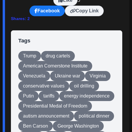
Like
5
Facebook
Copy Link
Shares:
2
Tags
Trump
drug cartels
American Cornerstone Institute
Venezuela
Ukraine war
Virginia
conservative values
oil drilling
Putin
tariffs
energy independence
Presidential Medal of Freedom
autism announcement
political dinner
Ben Carson
George Washington