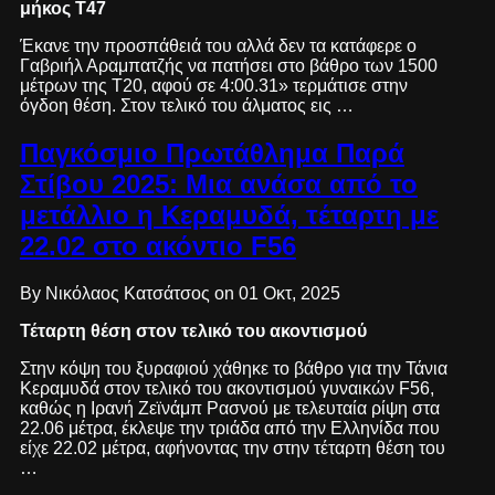
μήκος T47
Έκανε την προσπάθειά του αλλά δεν τα κατάφερε ο
Γαβριήλ Αραμπατζής να πατήσει στο βάθρο των 1500
μέτρων της Τ20, αφού σε 4:00.31» τερμάτισε στην
όγδοη θέση. Στον τελικό του άλματος εις …
Παγκόσμιο Πρωτάθλημα Παρά
Στίβου 2025: Μια ανάσα από το
μετάλλιο η Κεραμυδά, τέταρτη με
22.02 στο ακόντιο F56
By Νικόλαος Κατσάτσος on 01 Οκτ, 2025
Τέταρτη θέση στον τελικό του ακοντισμού
Στην κόψη του ξυραφιού χάθηκε το βάθρο για την Τάνια
Κεραμυδά στον τελικό του ακοντισμού γυναικών F56,
καθώς η Ιρανή Ζεϊνάμπ Ρασνού με τελευταία ρίψη στα
22.06 μέτρα, έκλεψε την τριάδα από την Ελληνίδα που
είχε 22.02 μέτρα, αφήνοντας την στην τέταρτη θέση του
…