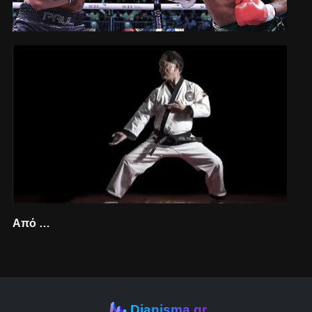
Από …
Dianisma.gr